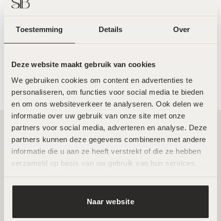
Toestemming
Details
Over
pHformula Dermabrasion –
MeLine Pigment Home Mask –
50ml
30g
€
59,00
€
79,00
Deze website maakt gebruik van cookies
We gebruiken cookies om content en advertenties te 
personaliseren, om functies voor social media te bieden 
en om ons websiteverkeer te analyseren. Ook delen we 
informatie over uw gebruik van onze site met onze 
partners voor social media, adverteren en analyse. Deze 
partners kunnen deze gegevens combineren met andere 
Twee toplocaties in Amsterdam Noord en
informatie die u aan ze heeft verstrekt of die ze hebben 
Zuid
verzameld op basis van uw gebruik van hun services.
Wij ontvangen je graag in een van onze twee
hoogwaardige salons in Amsterdam Noord en Zuid. Hier
Naar website
werken ervaren specialisten met de nieuwste technieken