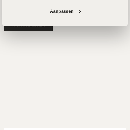
voor huidverbetering. Beide locaties zijn goed bereikbaar
en beschikken over parkeermogelijkheden.
Aanpassen
AFSPRAAK MAKEN