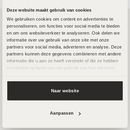
Deze website maakt gebruik van cookies
We gebruiken cookies om content en advertenties te 
personaliseren, om functies voor social media te bieden 
Twee toplocaties in Amsterdam Noord en
en om ons websiteverkeer te analyseren. Ook delen we 
Zuid
informatie over uw gebruik van onze site met onze 
partners voor social media, adverteren en analyse. Deze 
partners kunnen deze gegevens combineren met andere 
Wij ontvangen je graag in een van onze twee
informatie die u aan ze heeft verstrekt of die ze hebben 
hoogwaardige salons in Amsterdam Noord en Zuid. Hier
verzameld op basis van uw gebruik van hun services.
werken ervaren specialisten met de nieuwste technieken
voor huidverbetering. Beide locaties zijn goed bereikbaar
en beschikken over parkeermogelijkheden.
Naar website
AFSPRAAK MAKEN
Aanpassen