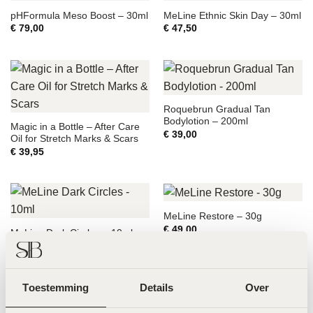
pHFormula Meso Boost – 30ml
MeLine Ethnic Skin Day – 30ml
€
79,00
€
47,50
Roquebrun Gradual Tan
Bodylotion – 200ml
Magic in a Bottle – After Care
€
39,00
Oil for Stretch Marks & Scars
€
39,95
MeLine Restore – 30g
€
49,00
MeLine Dark Circles – 10ml
€
99,00
Toestemming
Details
Over