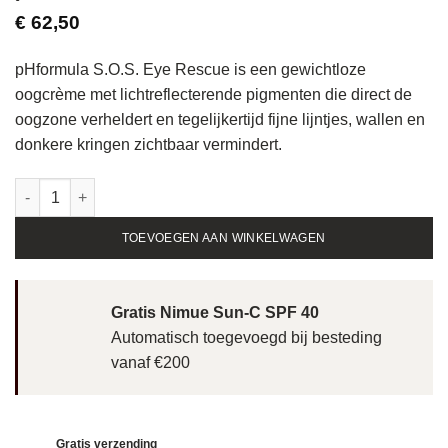
€
62,50
pHformula S.O.S. Eye Rescue is een gewichtloze
oogcrème met lichtreflecterende pigmenten die direct de
oogzone verheldert en tegelijkertijd fijne lijntjes, wallen en
donkere kringen zichtbaar vermindert.
pHformula S.O.S. Eye Rescue - 15ml aantal
TOEVOEGEN AAN WINKELWAGEN
Gratis Nimue Sun-C SPF 40
Automatisch toegevoegd bij besteding
vanaf €200
Gratis verzending