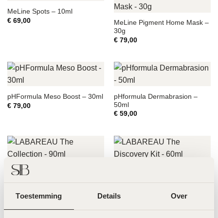
MeLine Spots – 10ml
€
69,00
MeLine Pigment Home Mask –
30g
€
79,00
pHformula Dermabrasion –
pHFormula Meso Boost – 30ml
50ml
€
79,00
€
59,00
LABAREAU The Collection –
LABAREAU The Discovery Kit
90ml
– 60ml
€
239,00
€
175,00
Toestemming
Details
Over