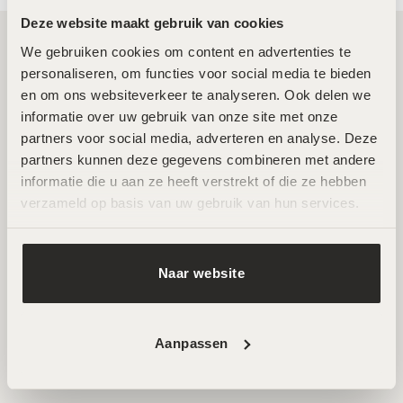
Deze website maakt gebruik van cookies
We gebruiken cookies om content en advertenties te 
Twee toplocaties in Amsterdam Noord en
personaliseren, om functies voor social media te bieden 
en om ons websiteverkeer te analyseren. Ook delen we 
Zuid
informatie over uw gebruik van onze site met onze 
partners voor social media, adverteren en analyse. Deze 
Wij ontvangen je graag in een van onze twee
partners kunnen deze gegevens combineren met andere 
hoogwaardige salons in Amsterdam Noord en Zuid. Hier
informatie die u aan ze heeft verstrekt of die ze hebben 
werken ervaren specialisten met de nieuwste technieken
verzameld op basis van uw gebruik van hun services.
voor huidverbetering. Beide locaties zijn goed bereikbaar
en beschikken over parkeermogelijkheden.
Naar website
AFSPRAAK MAKEN
Aanpassen