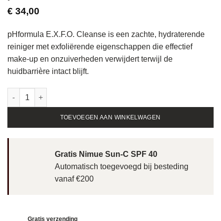
€
34,00
pHformula E.X.F.O. Cleanse is een zachte, hydraterende
reiniger met exfoliërende eigenschappen die effectief
make-up en onzuiverheden verwijdert terwijl de
huidbarrière intact blijft.
pHformula E.X.F.O. Cleanse - 100ml aantal
TOEVOEGEN AAN WINKELWAGEN
Gratis Nimue Sun-C SPF 40
Automatisch toegevoegd bij besteding
vanaf €200
Gratis verzending