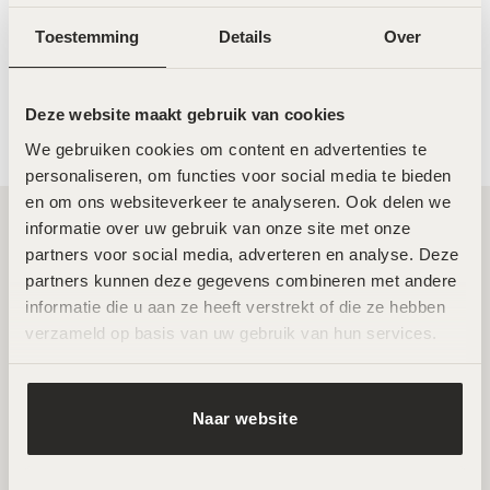
MeLine Caucasian Skin Night –
LABAREAU The Facelift Roller
20g
€
55,00
Toestemming
Details
Over
€
119,00
Deze website maakt gebruik van cookies
We gebruiken cookies om content en advertenties te 
personaliseren, om functies voor social media te bieden 
en om ons websiteverkeer te analyseren. Ook delen we 
informatie over uw gebruik van onze site met onze 
partners voor social media, adverteren en analyse. Deze 
Twee toplocaties in Amsterdam Noord en
partners kunnen deze gegevens combineren met andere 
Zuid
informatie die u aan ze heeft verstrekt of die ze hebben 
verzameld op basis van uw gebruik van hun services.
Wij ontvangen je graag in een van onze twee
hoogwaardige salons in Amsterdam Noord en Zuid. Hier
werken ervaren specialisten met de nieuwste technieken
Naar website
voor huidverbetering. Beide locaties zijn goed bereikbaar
en beschikken over parkeermogelijkheden.