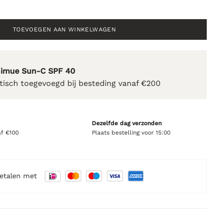
entrated Corrective Serum - 30ml aantal
TOEVOEGEN AAN WINKELWAGEN
Nimue Sun-C SPF 40
isch toegevoegd bij besteding vanaf €200
Dezelfde dag verzonden
af €100
Plaats bestelling voor 15:00
betalen met