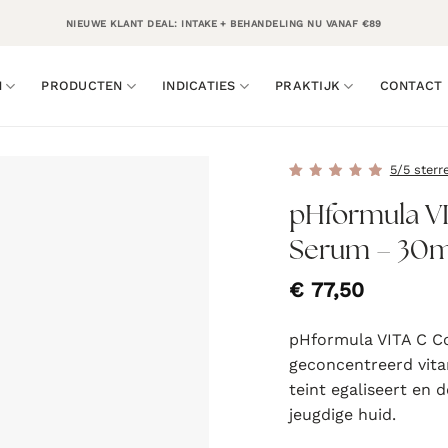
NIEUWE KLANT DEAL: INTAKE + BEHANDELING NU VANAF €89
N
PRODUCTEN
INDICATIES
PRAKTIJK
CONTACT
5/5 sterr
pHformula VI
Serum – 30m
€
77,50
pHformula VITA C Co
geconcentreerd vita
teint egaliseert en 
jeugdige huid.