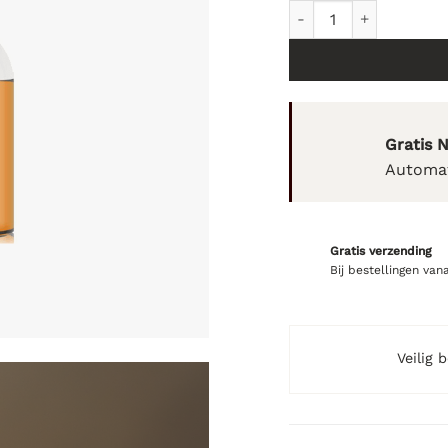
pHformula VITA C Conc
Gratis 
Automat
Gratis verzending
Bij bestellingen van
Veilig 