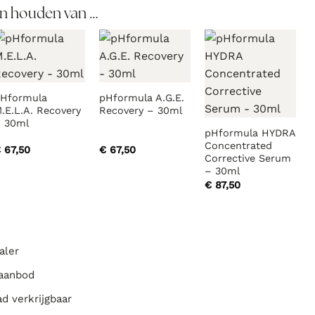
n houden van …
Hformula
pHformula A.G.E.
.E.L.A. Recovery
Recovery – 30ml
 30ml
pHformula HYDRA
Concentrated
€
67,50
€
67,50
Corrective Serum
– 30ml
€
87,50
aler
 aanbod
ad verkrijgbaar