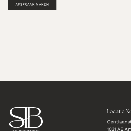
AFSPRAAK MAKEN
Locatie N
Gentiaanst
1031 AE A