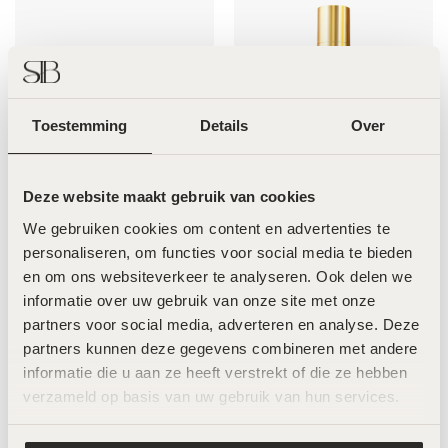
Toestemming
Details
Over
LABAREAU The Collection –
LABAREAU The Rich Cream –
Deze website maakt gebruik van cookies
90ml
50ml
We gebruiken cookies om content en advertenties te 
€
239,00
€
119,00
personaliseren, om functies voor social media te bieden 
en om ons websiteverkeer te analyseren. Ook delen we 
informatie over uw gebruik van onze site met onze 
partners voor social media, adverteren en analyse. Deze 
partners kunnen deze gegevens combineren met andere 
informatie die u aan ze heeft verstrekt of die ze hebben 
verzameld op basis van uw gebruik van hun services.