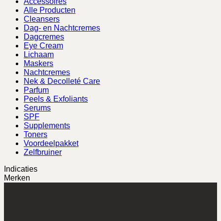
Accessoires
Alle Producten
Cleansers
Dag- en Nachtcremes
Dagcremes
Eye Cream
Lichaam
Maskers
Nachtcremes
Nek & Decolleté Care
Parfum
Peels & Exfoliants
Serums
SPF
Supplements
Toners
Voordeelpakket
Zelfbruiner
Indicaties
Merken