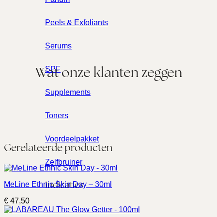
Peels & Exfoliants
Serums
Wat onze klanten zeggen
SPF
Supplements
Toners
Voordeelpakket
Gerelateerde producten
Zelfbruiner
Indicaties
MeLine Ethnic Skin Day – 30ml
€
47,50