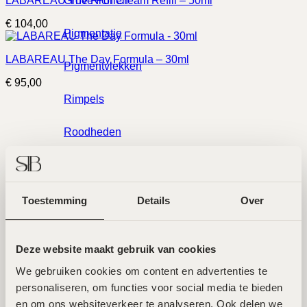
Grove Poriën
LABAREAU The Rich Cream Refill – 50ml
€
104,00
Pigmentatie
LABAREAU The Day Formula – 30ml
Pigmentvlekken
€
95,00
Rimpels
Roodheden
Twee toplocaties in Amsterdam
Rosacea
Noord en Zuid
Volume Verlies & Verslapping
Toestemming
Details
Over
Wallen
Wij ontvangen je graag in een van onze twee hoogwaardige
Deze website maakt gebruik van cookies
salons in Amsterdam Noord en Zuid. Hier werken ervaren
Merken
specialisten met de nieuwste technieken voor
We gebruiken cookies om content en advertenties te 
huidverbetering. Beide locaties zijn goed bereikbaar en
personaliseren, om functies voor social media te bieden 
beschikken over parkeermogelijkheden.
en om ons websiteverkeer te analyseren. Ook delen we 