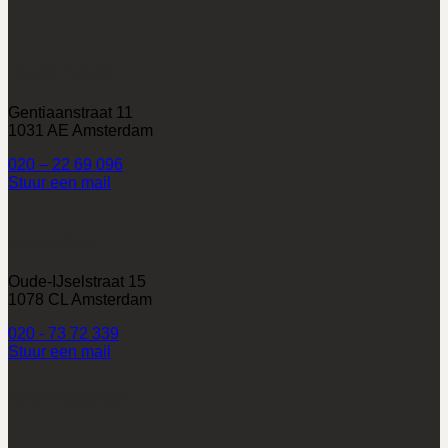
Locatie Noord
Gentiaanstraat 11
1031 AE Amsterdam
020 – 22 69 096
Stuur een mail
Locatie Zuid
Oude-IJselstraat 15
1078 CL Amsterdam
020 - 73 72 339
Stuur een mail
Openingstijden