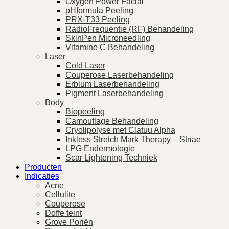
Oxygen Power Facial
pHformula Peeling
PRX-T33 Peeling
RadioFrequentie (RF) Behandeling
SkinPen Microneedling
Vitamine C Behandeling
Laser
Cold Laser
Couperose Laserbehandeling
Erbium Laserbehandeling
Pigment Laserbehandeling
Body
Biopeeling
Camouflage Behandeling
Cryolipolyse met Clatuu Alpha
Inkless Stretch Mark Therapy – Striae
LPG Endermologie
Scar Lightening Techniek
Producten
Indicaties
Acne
Cellulite
Couperose
Doffe teint
Grove Poriën