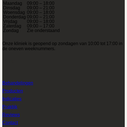
Maandag
09:00 – 18:00
Dinsdag
09:00 – 21:00
Woensdag
09:00 – 18:00
Donderdag
09:00 – 21:00
Vrijdag
09:00 – 18:00
Zaterdag
09:00 – 17:00
Zondag
Zie onderstaand
Onze kliniek is geopend op zondagen van 10:00 tot 17:00 in
de oneven weeknummers.
Menu
Behandelingen
Producten
Indicaties
Praktijk
Reviews
Contact