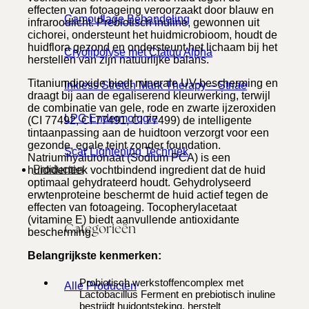
effecten van fotoageing veroorzaakt door blauw en
Camouflage Behandeling
infraroodlicht. Prebiotisch inuline, gewonnen uit
cichorei, ondersteunt het huidmicrobioom, houdt de
huidflora gezond en ondersteunt het lichaam bij het
Cryolipolyse met Clatuu Alpha
herstellen van zijn natuurlijke balans.
Titaniumdioxide biedt minerale UV-bescherming en
Inkless Stretch Mark Therapy – Striae
draagt bij aan de egaliserend kleurwerking, terwijl
de combinatie van gele, rode en zwarte ijzeroxiden
LPG Endermologie
(CI 77492, CI 77491, CI 77499) de intelligente
tintaanpassing aan de huidtoon verzorgt voor een
gezonde, egale teint zonder foundation.
Scar Lightening Techniek
Natriumhyaluronaat (Sodium PCA) is een
Producten
huididentiek vochtbindend ingredient dat de huid
optimaal gehydrateerd houdt. Gehydrolyseerd
erwtenproteine beschermt de huid actief tegen de
effecten van fotoageing. Tocopherylacetaat
(vitamine E) biedt aanvullende antioxidante
Categorieën
bescherming.
Belangrijkste kenmerken:
Probiotisch werkstoffencomplex met
Alle Producten
Lactobacillus Ferment en prebiotisch inuline
bestrijdt huidontsteking, herstelt