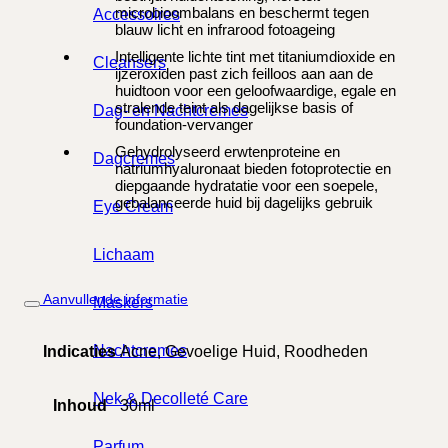
microbioombalans en beschermt tegen
Accessoires
blauw licht en infrarood fotoageing
Intelligente lichte tint met titaniumdioxide en
Cleansers
ijzeroxiden past zich feilloos aan aan de
huidtoon voor een geloofwaardige, egale en
stralende teint als dagelijkse basis of
Dag- en Nachtcremes
foundation-vervanger
Gehydrolyseerd erwtenproteine en
Dagcremes
natriumhyaluronaat bieden fotoprotectie en
diepgaande hydratatie voor een soepele,
gebalanceerde huid bij dagelijks gebruik
Eye Cream
Lichaam
Aanvullende informatie
Maskers
Nachtcremes
Indicaties
Acne, Gevoelige Huid, Roodheden
Nek & Decolleté Care
Inhoud
30ml
Parfum