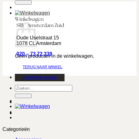
Winkelwagen
SIB - Amsterdam Zuid
Oude IJselstraat 15
1078 CL Amsterdam
020 – 73 72 339
Geen producten in de winkelwagen.
TERUG NAAR WINKEL
AFSPRAAK MAKEN
Zoeken
naar:
Categorieën