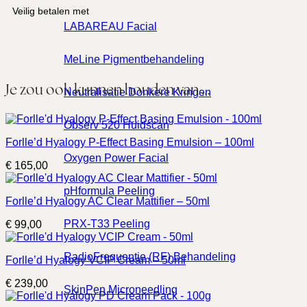
Veilig betalen met
LABAREAU Facial
MeLine Pigmentbehandeling
Je zou ook kunnen houden van …
Neutralisatie Donkere Kringen
Observ 520 Huidscan
Forlle’d Hyalogy P-Effect Basing Emulsion – 100ml
Oxygen Power Facial
€
165,00
pHformula Peeling
Forlle’d Hyalogy AC Clear Mattifier – 50ml
PRX-T33 Peeling
€
99,00
RadioFrequentie (RF) Behandeling
Forlle’d Hyalogy VCIP Cream – 50ml
€
239,00
SkinPen Microneedling