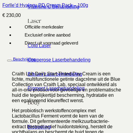
Forlle’d Hyalogy PD Cream Pack – 100g
Vitamine C Behandeling
€
230,00
Laser
Officiële merkdealer
Exclusief online aanbod
Direct uit voorraad geleverd
Cold Laser
Beschrijving
Couperose Laserbehandeling
Craith Lab Daily Start Tinted Day Cream is een
Erbium Laserbehandeling
lichte, multifunctionele getinte dagcrème uit de Blue
Collection van Craith Lab, speciaal ontwikkeld als
Pigment Laserbehandeling
all-in-one product voor gevoelige en problematische
huid die tegelijkertijd bescherming, hydratatie en
een egaliserend kleureffect wenst.
Body
Het probiotisch werkstoffencomplex met
Lactobacillus Ferment vormt de kern van de
formule. Dit gefermenteerde melkzuurbacterie-
extract bestrijdt actief huidontsteking, herstelt de
Biopeeling
vochtbalans en beschermt de huid tegen de