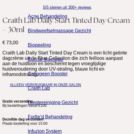
5/5 sterren uit 300+ reviews
Acne Behandeling
Craith Lab Daily Start Tinted Day Cream
– 30ml
Bindweefselmassage Gezicht
€
73,00
Biopeeling
Craith Lab Daily Start Tinted Day Cream is een licht getinte
dagcrème uit de Blue Collection die zich feilloos aanpast
Buccal Massage
aan de huidtoon en beschermt tegen vroegtijdige
huidveroudering door UV-straling, blauw licht en
Collageen Booster
infraroodstraling.
ALLEEN VERKRIJGBAAR IN ONZE SALON
Craith Lab
Gratis verzending
Dieptereiniging Gezicht
Bij bestellingen vanaf €100
Forlle’d Behandeling
Dezelfde dag verzonden
Plaats bestelling voor 15:00
Infuzion System