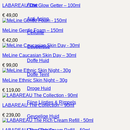
Acne
LABAREAU The Glow Getter – 100ml
€
49,00
Anti-Aging
MeLine Gentle Foam – 150ml
Cellulite
€
42,00
Couperose
MeLine Caucasian Skin Day – 30ml
Doffe Huid
€
99,00
Doffe Teint
MeLine Ethnic Skin Night – 30g
Droge Huid
€
119,00
Fijne Lijntjes & Rimpels
LABAREAU The Collection – 90ml
€
239,00
Gevoelige Huid