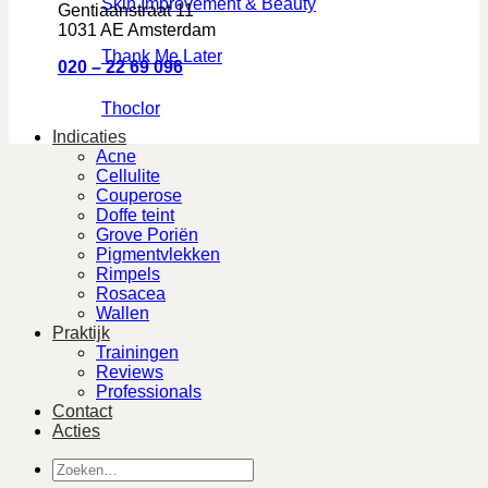
Skin Improvement & Beauty
Gentiaanstraat 11
1031 AE Amsterdam
Thank Me Later
020 – 22 69 096
Thoclor
Indicaties
Acne
Cellulite
Couperose
Doffe teint
Grove Poriën
Pigmentvlekken
Rimpels
Rosacea
Wallen
Praktijk
Trainingen
Reviews
Professionals
Contact
Acties
Zoeken
naar: