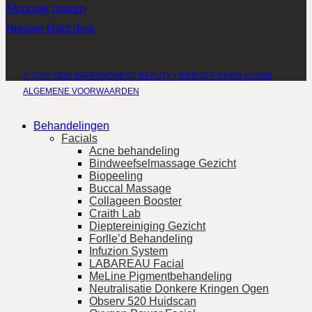
Afspraak maken
Nieuwe klant deal
© 2026 SKIN IMPROVEMENT BEAUTY / WEBSITE DOOR KLUBB
ALGEMENE VOORWAARDEN
Behandelingen
Facials
Acne behandeling
Bindweefselmassage Gezicht
Biopeeling
Buccal Massage
Collageen Booster
Craith Lab
Dieptereiniging Gezicht
Forlle’d Behandeling
Infuzion System
LABAREAU Facial
MeLine Pigmentbehandeling
Neutralisatie Donkere Kringen Ogen
Observ 520 Huidscan