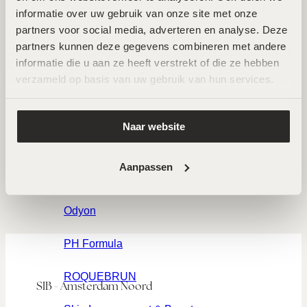
AFSPRAAK MAKEN
informatie over uw gebruik van onze site met onze 
Craith Lab
partners voor social media, adverteren en analyse. Deze 
partners kunnen deze gegevens combineren met andere 
Forlle'd
informatie die u aan ze heeft verstrekt of die ze hebben 
verzameld op basis van uw gebruik van hun services.
LABAREAU
LPG Endermologie
Naar website
MeLine
Aanpassen
Nimue
Odyon
PH Formula
ROQUEBRUN
SIB - Amsterdam Noord