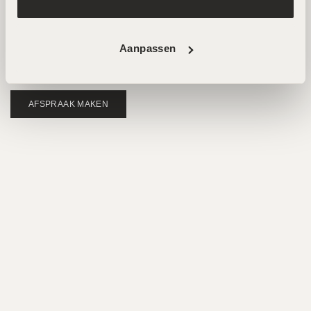
hoogwaardige salons in Amsterdam Noord en Zuid. Hier
werken ervaren specialisten met de nieuwste technieken
Aanpassen
voor huidverbetering. Beide locaties zijn goed bereikbaar
en beschikken over parkeermogelijkheden.
AFSPRAAK MAKEN