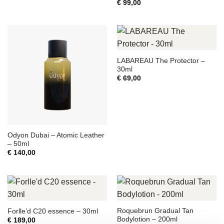
€
99,00
LABAREAU The Protector –
30ml
€
69,00
Odyon Dubai – Atomic Leather
– 50ml
€
140,00
Roquebrun Gradual Tan
Forlle’d C20 essence – 30ml
Bodylotion – 200ml
€
189,00