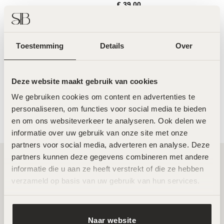
€
39,00
Toestemming
Details
Over
LABAREAU The Discovery Kit
LABAREAU The Facelift Roller
– 60ml
€
55,00
€
175,00
Deze website maakt gebruik van cookies
We gebruiken cookies om content en advertenties te 
personaliseren, om functies voor social media te bieden 
en om ons websiteverkeer te analyseren. Ook delen we 
informatie over uw gebruik van onze site met onze 
partners voor social media, adverteren en analyse. Deze 
partners kunnen deze gegevens combineren met andere 
informatie die u aan ze heeft verstrekt of die ze hebben 
Twee toplocaties in Amsterdam Noord en
verzameld op basis van uw gebruik van hun services.
Zuid
Naar website
Wij ontvangen je graag in een van onze twee