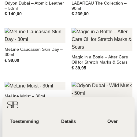
Odyon Dubai – Atomic Leather
LABAREAU The Collection –
– 50ml
90ml
€
140,00
€
239,00
MeLine Caucasian Skin Day –
30ml
Magic in a Bottle – After Care
€
99,00
Oil for Stretch Marks & Scars
€
39,95
MeLine Moist – 30ml
€
72,50
Odyon Dubai – Wild Musk –
50ml
€
140,00
Toestemming
Details
Over