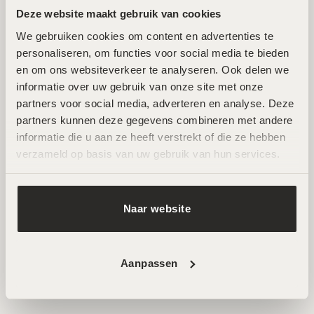
Deze website maakt gebruik van cookies
We gebruiken cookies om content en advertenties te 
Twee toplocaties in Amsterdam Noord en
personaliseren, om functies voor social media te bieden 
Zuid
en om ons websiteverkeer te analyseren. Ook delen we 
informatie over uw gebruik van onze site met onze 
partners voor social media, adverteren en analyse. Deze 
Wij ontvangen je graag in een van onze twee
partners kunnen deze gegevens combineren met andere 
hoogwaardige salons in Amsterdam Noord en Zuid. Hier
informatie die u aan ze heeft verstrekt of die ze hebben 
werken ervaren specialisten met de nieuwste technieken
verzameld op basis van uw gebruik van hun services.
voor huidverbetering. Beide locaties zijn goed bereikbaar
en beschikken over parkeermogelijkheden.
Naar website
AFSPRAAK MAKEN
Aanpassen