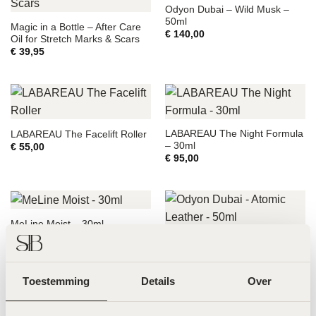
Odyon Dubai – Wild Musk –
50ml
Magic in a Bottle – After Care
€
140,00
Oil for Stretch Marks & Scars
€
39,95
LABAREAU The Night Formula
LABAREAU The Facelift Roller
– 30ml
€
55,00
€
95,00
MeLine Moist – 30ml
€
72,50
Odyon Dubai – Atomic Leather
– 50ml
€
140,00
Toestemming
Details
Over