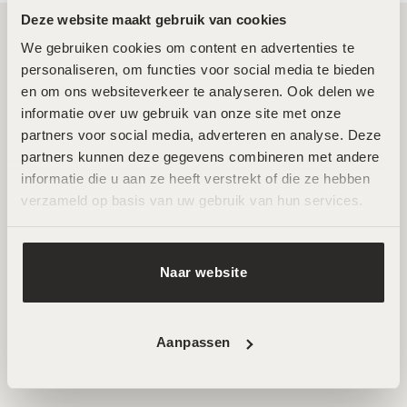
Deze website maakt gebruik van cookies
We gebruiken cookies om content en advertenties te 
Twee toplocaties in Amsterdam Noord en
personaliseren, om functies voor social media te bieden 
Zuid
en om ons websiteverkeer te analyseren. Ook delen we 
informatie over uw gebruik van onze site met onze 
partners voor social media, adverteren en analyse. Deze 
Wij ontvangen je graag in een van onze twee
partners kunnen deze gegevens combineren met andere 
hoogwaardige salons in Amsterdam Noord en Zuid. Hier
informatie die u aan ze heeft verstrekt of die ze hebben 
werken ervaren specialisten met de nieuwste technieken
verzameld op basis van uw gebruik van hun services.
voor huidverbetering. Beide locaties zijn goed bereikbaar
en beschikken over parkeermogelijkheden.
Naar website
AFSPRAAK MAKEN
Aanpassen