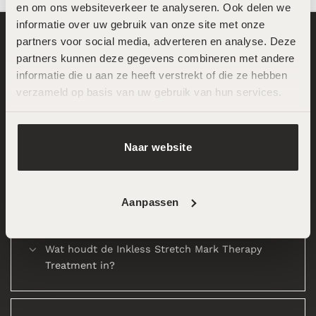
en om ons websiteverkeer te analyseren. Ook delen we 
informatie over uw gebruik van onze site met onze 
partners voor social media, adverteren en analyse. Deze 
partners kunnen deze gegevens combineren met andere 
informatie die u aan ze heeft verstrekt of die ze hebben 
Meer informatie over de training
verzameld op basis van uw gebruik van hun services.
Naar website
Hoe ontstaat Striae?
Aanpassen
Wat houdt de Inkless Stretch Mark Therapy
Treatment in?