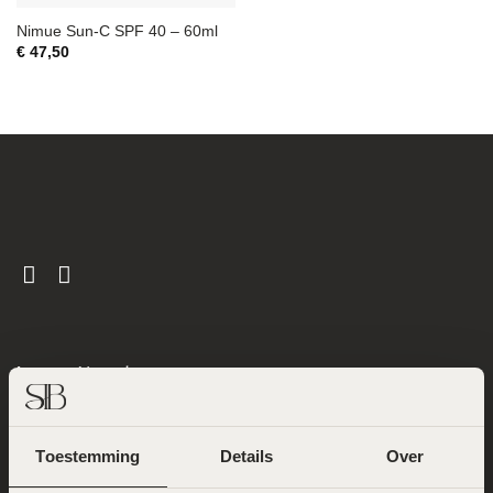
Nimue Sun-C SPF 40 – 60ml
€
47,50
Locatie Noord
Gentiaanstraat 11
1031 AE Amsterdam
Toestemming
Details
Over
020 – 22 69 096