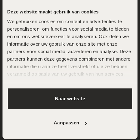
Stuur een mail
Deze website maakt gebruik van cookies
We gebruiken cookies om content en advertenties te 
Locatie Zuid
personaliseren, om functies voor social media te bieden 
en om ons websiteverkeer te analyseren. Ook delen we 
Oude-IJselstraat 15
informatie over uw gebruik van onze site met onze 
1078 CL Amsterdam
partners voor social media, adverteren en analyse. Deze 
partners kunnen deze gegevens combineren met andere 
020 - 73 72 339
informatie die u aan ze heeft verstrekt of die ze hebben 
Stuur een mail
verzameld op basis van uw gebruik van hun services.
Openingstijden
Naar website
Maandag
09:00 – 18:00
Dinsdag
09:00 – 21:00
Aanpassen
Woensdag
09:00 – 18:00